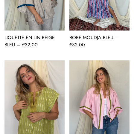
LIQUETTE EN LIN BEIGE
ROBE MOUDJA BLEU —
AJOUT RAPIDE
AJOUT RAPIDE
BLEU —
Prix
€32,00
Prix
€32,00
régulier
régulier