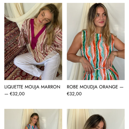
LIQUETTE MOUJA MARRON
ROBE MOUDJA ORANGE —
AJOUT RAPIDE
AJOUT RAPIDE
—
Prix
€32,00
Prix
€32,00
régulier
régulier