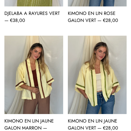
DJELABA A RAYURES VERT
KIMONO EN LIN ROSE
AJOUT RAPIDE
AJOUT RAPIDE
—
Prix
€38,00
GALON VERT —
Prix
€28,00
régulier
régulier
KIMONO EN LIN JAUNE
KIMONO EN LIN JAUNE
AJOUT RAPIDE
AJOUT RAPIDE
GALON MARRON —
GALON VERT —
Prix
€28,00