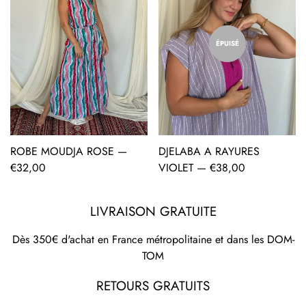
ÉPUISÉ
ROBE MOUDJA ROSE —
DJELABA A RAYURES
AJOUT RAPIDE
Prix
€32,00
VIOLET —
Prix
€38,00
régulier
régulier
LIVRAISON GRATUITE
Dès 350€ d'achat en France métropolitaine et dans les DOM-
TOM
RETOURS GRATUITS