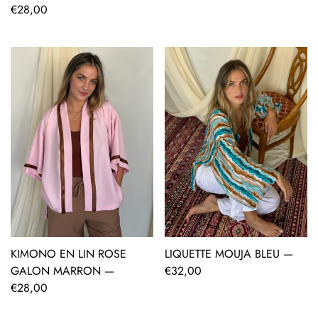
Prix
€28,00
régulier
régulier
KIMONO EN LIN ROSE
LIQUETTE MOUJA BLEU —
AJOUT RAPIDE
AJOUT RAPIDE
GALON MARRON —
Prix
€32,00
Prix
€28,00
régulier
régulier